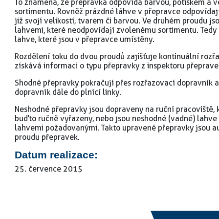
To znamená, že přepravka odpovídá barvou, potiskem a v
sortimentu. Rovněž prázdné láhve v přepravce odpovídaj
již svojí velikostí, tvarem či barvou. Ve druhém proudu j
lahvemi, které neodpovídají zvolenému sortimentu. Ted
lahve, které jsou v přepravce umístěny.
Rozdělení toku do dvou proudů zajišťuje kontinuální rozř
získává informaci o typu přepravky z inspektoru přepra
Shodné přepravky pokračují přes rozřazovací dopravník 
dopravník dále do plnící linky.
Neshodné přepravky jsou dopraveny na ruční pracoviště, 
buďto ručně vyřazeny, nebo jsou neshodné (vadné) lahve
lahvemi požadovanými. Takto upravené přepravky jsou a
proudu přepravek.
Datum realizace:
25. července 2015