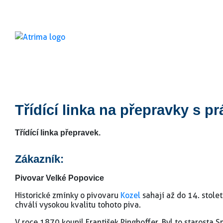
Třídící linka na přepravky s 
Třídící linka přepravek.
Zákazník:
Pivovar Velké Popovice
Historické zmínky o pivovaru
Kozel
sahají až do 14. stol
chválí vysokou kvalitu tohoto piva.
V roce 1870 koupil František Ringhoffer. Byl to starosta 