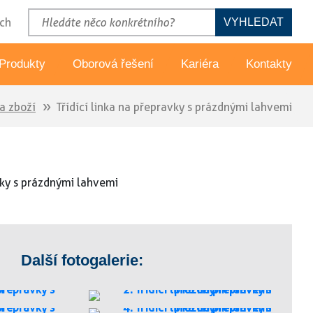
ch
VYHLEDAT
Produkty
Oborová řešení
Kariéra
Kontakty
a zboží
Třídící linka na přepravky s prázdnými lahvemi
cká pracoviště
Potravinářský průmysl
paletizátory
Dřevozpracující průmysl
aletizátory
Automobilový průmysl
prava zboží
Lahvárenský průmysl
če a vykladače
Všeobecné strojírenství
Další fotogalerie:
nipulátory
Řezání laserem