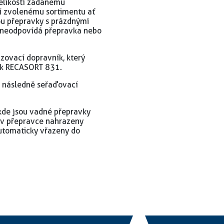
elikostí zadanému
í zvolenému sortimentu ať
sou přepravky s prázdnými
y neodpovídá přepravka nebo
azovací dopravník, který
vek RECASORT 831.
a následně seřaďovací
kde jsou vadné přepravky
 v přepravce nahrazeny
utomaticky vřazeny do