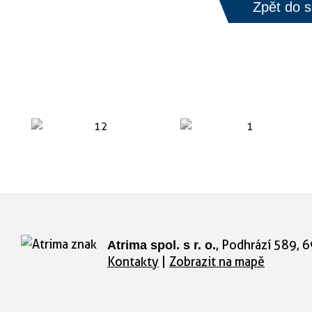
Zpět do 
,
Podhrází 589
,
6
Atrima spol. s r. o.
Kontakty
Zobrazit na mapě