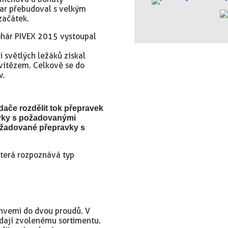
var přebudoval s velkým
začátek.
pohár PIVEX 2015 vystoupal
ii světlých ležáků získal
 vítězem. Celkově se do
v.
ače rozdělit tok přepravek
vky s požadovanými
žadované přepravky s
 která rozpoznává typ
ahvemi do dvou proudů. V
dají zvolenému sortimentu.