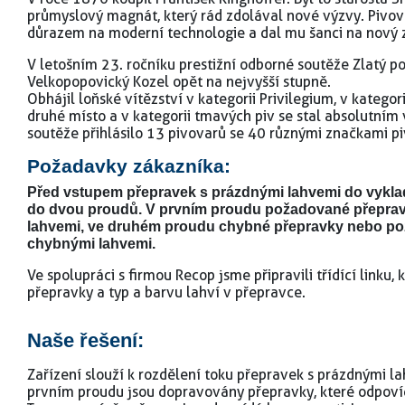
průmyslový magnát, který rád zdolával nové výzvy. Pivo
důrazem na moderní technologie a dal mu šanci na nový 
V letošním 23. ročníku prestižní odborné soutěže Zlatý 
Velkopopovický Kozel opět na nejvyšší stupně.
Obhájil loňské vítězství v kategorii Privilegium, v kategor
druhé místo a v kategorii tmavých piv se stal absolutním
soutěže přihlásilo 13 pivovarů se 40 různými značkami pi
Požadavky zákazníka:
Před vstupem přepravek s prázdnými lahvemi do vyklad
do dvou proudů. V prvním proudu požadované přepra
lahvemi, ve druhém proudu chybné přepravky nebo po
chybnými lahvemi.
Ve spolupráci s firmou Recop jsme připravili třídící linku,
přepravky a typ a barvu lahví v přepravce.
Naše řešení:
Zařízení slouží k rozdělení toku přepravek s prázdnými l
prvním proudu jsou dopravovány přepravky, které odpoví