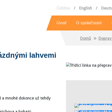
Čeština
English
Deuts
Úvod
O společnosti
Domů
Doprav
Historie
Roboti
Dotační programy
De
prázdnými lahvemi
Reference
P
Do
Vklada
Ma
etí a mnohé dokonce už tehdy
Smíchova a bohatý