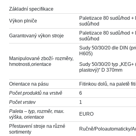
Základní specifikace
Paletizace 80 sudů/hod +
Výkon plniče
sudů/hod
Paletizace 80 sudů/hod +
Garantovaný výkon stroje
sudů/hod
Sudy 50/30/20 dle DIN (
H605)
Manipulované zboží- rozměry,
hmotnosti,orientace
Sudy 50/30/20 typ „KEG+ 
plastový)“ D 370mm
Orientace na pásu
Fitinkou dolů, na paletě fi
Počet produktů na vrstvě
6
Počet vrstev
1
Paleta – typ, rozměr,
max.
EURO
výška, orientace
Přestavení stroje na různé
Ručně/Poloautomaticky/A
sortimenty