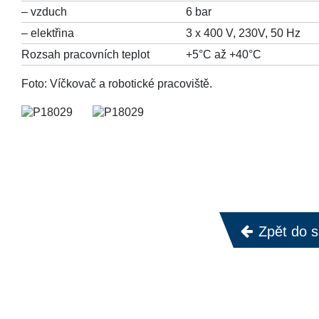
– vzduch
6 bar
– elektřina
3 x 400 V, 230V, 50 Hz
Rozsah pracovních teplot
+5°C až +40°C
Foto: Víčkovač a robotické pracoviště.
Zpět do 