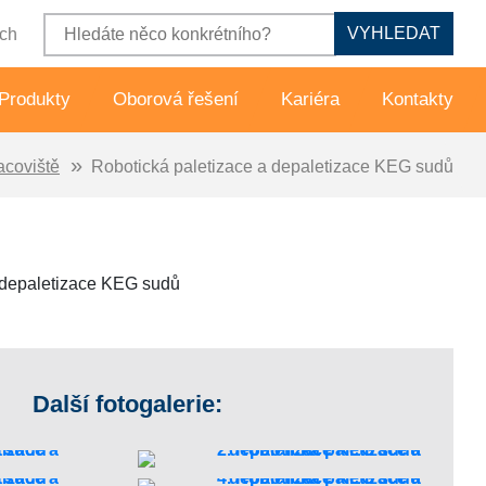
VYHLEDAT
ch
Produkty
Oborová řešení
Kariéra
Kontakty
acoviště
Robotická paletizace a depaletizace KEG sudů
cká pracoviště
Potravinářský průmysl
paletizátory
Dřevozpracující průmysl
aletizátory
Automobilový průmysl
prava zboží
Lahvárenský průmysl
če a vykladače
Všeobecné strojírenství
Další fotogalerie:
nipulátory
Řezání laserem