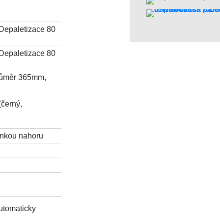
 Depaletizace 80
 Depaletizace 80
průměr 365mm,
(černý,
tinkou nahoru
utomaticky