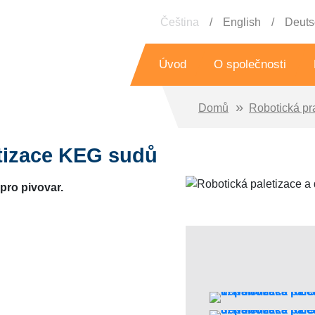
Čeština
English
Deuts
Úvod
O společnosti
Domů
Robotická pr
Historie
Roboti
Dotační programy
De
etizace KEG sudů
Reference
P
pro pivovar.
Do
Vklada
Ma