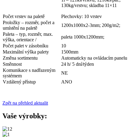
130kg/vrstvu; skladba 11×11
Počet vrstev na paletě
Plechovky: 10 vrstev
Proložky – rozměr, počet a
1200x1000x2-3mm; 200g/m2;
umístění na paletě
Paleta – typ, rozměr, max.
paleta 1000x1200mm;
výška, orientace /
Počet palet v zásobníku
10
Maximální výška palety
1500mm
Změna sortimentu
Automaticky na ovládacím panelu
Směnnost
24 h/ 5 dní/týden
Komunikace s nadřazeným
NE
systémem
Vzdálený přístup
ANO
Zpět na přehled aktualit
Vaše výrobky: