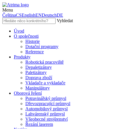
Menu
Čeština
CS
English
EN
Deutsch
DE
Vyhledat
Úvod
O společnosti
Historie
Dotační programy
Reference
Produkty
Robotická pracoviště
Depaletizátory
Paletizátory
Doprava zboží
Vkladače a vykladače
Manipulátory
Oborová řešení
Potravinářský průmysl
Dřevozpracující průmysl
Automobilový průmysl
Lahvárenský průmysl
Všeobecné strojírenství
Řezání laserem