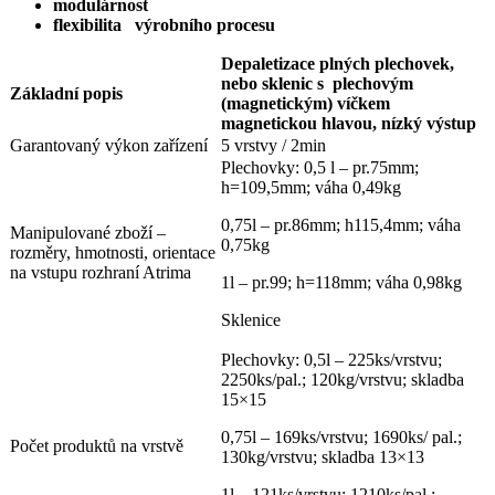
modulárnost
flexibilita
výrobního procesu
Depaletizace plných plechovek,
nebo sklenic s plechovým
Základní popis
(magnetickým) víčkem
magnetickou hlavou, nízký výstup
Garantovaný výkon zařízení
5 vrstvy / 2min
Plechovky: 0,5 l – pr.75mm;
h=109,5mm; váha 0,49kg
0,75l – pr.86mm; h115,4mm; váha
Manipulované zboží –
0,75kg
rozměry, hmotnosti, orientace
na vstupu rozhraní Atrima
1l – pr.99; h=118mm; váha 0,98kg
Sklenice
Plechovky: 0,5l – 225ks/vrstvu;
2250ks/pal.; 120kg/vrstvu; skladba
15×15
0,75l – 169ks/vrstvu; 1690ks/ pal.;
Počet produktů na vrstvě
130kg/vrstvu; skladba 13×13
1l – 121ks/vrstvu; 1210ks/pal.;