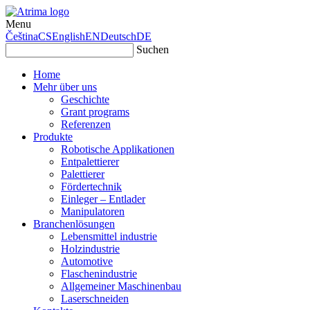
Menu
Čeština
CS
English
EN
Deutsch
DE
Suchen
Home
Mehr über uns
Geschichte
Grant programs
Referenzen
Produkte
Robotische Applikationen
Entpalettierer
Palettierer
Fördertechnik
Einleger – Entlader
Manipulatoren
Branchenlösungen
Lebensmittel industrie
Holzindustrie
Automotive
Flaschenindustrie
Allgemeiner Maschinenbau
Laserschneiden